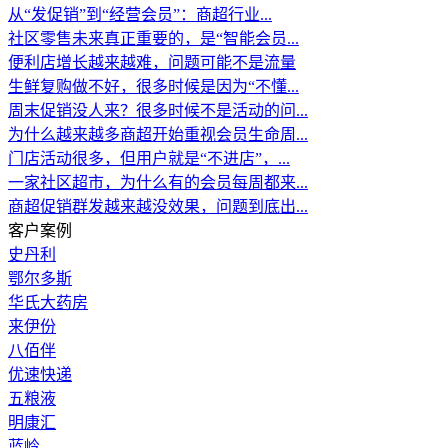
从“发促销”到“经营会员”：商超行业...
社区零售未来真正重要的，是“智能会员...
便利店增长越来越难，问题可能不是流量
生鲜复购做不好，很多时候是因为“不懂...
周末促销没人来？很多时候不是活动的问...
为什么越来越多商超开始重视会员生命周...
门店活动很多，但用户就是“不进店”，...
一家社区超市，为什么有的会员每周都来...
商超促销群发越来越没效果，问题到底出...
客户案例
史丹利
鄂尔多斯
华氏大药房
来伊份
八佰伴
优速快递
五粮液
明康汇
蓝岭