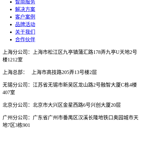
智简服务
解决方案
客户案例
品牌活动
关于我们
合作伙伴
上海分公司：上海市松江区九亭镇蒲汇路178弄九亭U天地2号
楼1212室
上海总部： 上海市高技路205弄13号楼2层
无锡分公司：江苏省无锡市新吴区龙山路2号融智大厦C栋4楼
407室
北京分公司：北京市大兴区金星西路6号兴创大厦20层
广州分公司：广东省广州市番禺区汉溪长隆地铁口奥园城市天
地7区3栋901