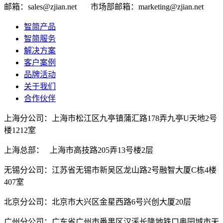
邮箱：sales@zjian.net
市场部邮箱：marketing@zjian.net
智简产品
智简服务
解决方案
客户案例
品牌活动
关于我们
合作伙伴
上海分公司：上海市松江区九亭镇蒲汇路178弄九亭U天地2号
楼1212室
上海总部： 上海市高技路205弄13号楼2层
无锡分公司：江苏省无锡市新吴区龙山路2号融智大厦C栋4楼
407室
北京分公司：北京市大兴区金星西路6号兴创大厦20层
广州分公司：广东省广州市番禺区汉溪长隆地铁口奥园城市天