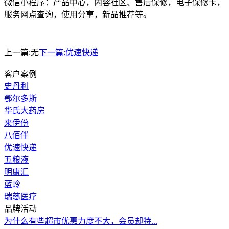
微信小程序：产品中心，内容社区、售后保修，电子保修卡，
服务网点查询，使用分享，新品推荐等。
上一篇:
无
下一篇:
优速快递
客户案例
史丹利
鄂尔多斯
华氏大药房
来伊份
八佰伴
优速快递
五粮液
明康汇
蓝岭
瑞慈医疗
品牌活动
为什么有些超市优惠力度不大，会员却特...