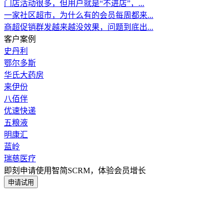
门店活动很多，但用户就是“不进店”，...
一家社区超市，为什么有的会员每周都来...
商超促销群发越来越没效果，问题到底出...
客户案例
史丹利
鄂尔多斯
华氏大药房
来伊份
八佰伴
优速快递
五粮液
明康汇
蓝岭
瑞慈医疗
即刻申请使用智简SCRM，体验会员增长