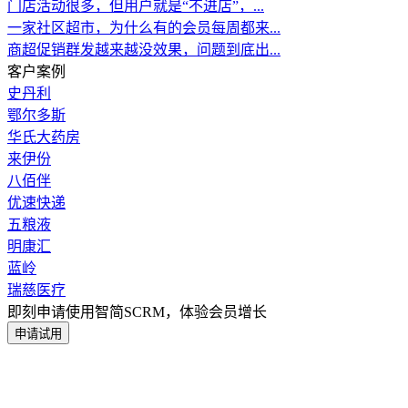
门店活动很多，但用户就是“不进店”，...
一家社区超市，为什么有的会员每周都来...
商超促销群发越来越没效果，问题到底出...
客户案例
史丹利
鄂尔多斯
华氏大药房
来伊份
八佰伴
优速快递
五粮液
明康汇
蓝岭
瑞慈医疗
即刻申请使用智简SCRM，体验会员增长