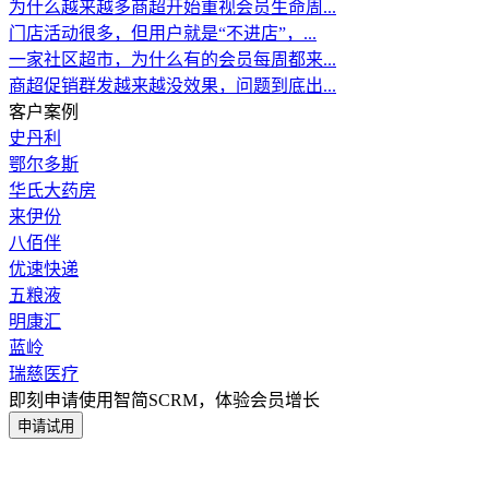
为什么越来越多商超开始重视会员生命周...
门店活动很多，但用户就是“不进店”，...
一家社区超市，为什么有的会员每周都来...
商超促销群发越来越没效果，问题到底出...
客户案例
史丹利
鄂尔多斯
华氏大药房
来伊份
八佰伴
优速快递
五粮液
明康汇
蓝岭
瑞慈医疗
即刻申请使用智简SCRM，体验会员增长