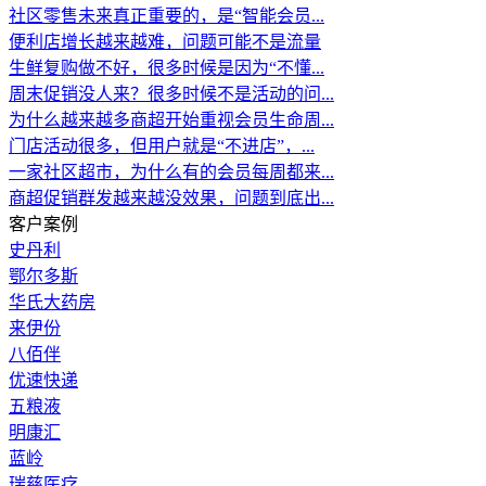
社区零售未来真正重要的，是“智能会员...
便利店增长越来越难，问题可能不是流量
生鲜复购做不好，很多时候是因为“不懂...
周末促销没人来？很多时候不是活动的问...
为什么越来越多商超开始重视会员生命周...
门店活动很多，但用户就是“不进店”，...
一家社区超市，为什么有的会员每周都来...
商超促销群发越来越没效果，问题到底出...
客户案例
史丹利
鄂尔多斯
华氏大药房
来伊份
八佰伴
优速快递
五粮液
明康汇
蓝岭
瑞慈医疗