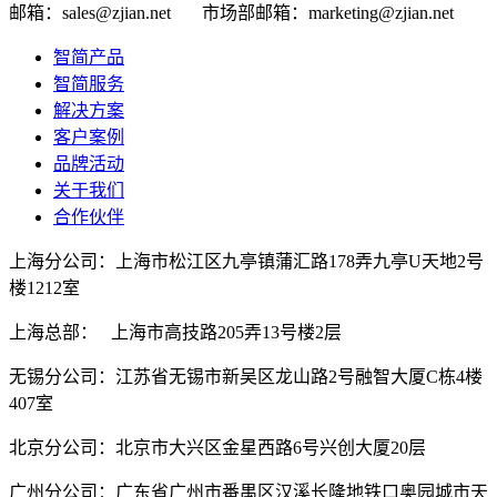
邮箱：sales@zjian.net
市场部邮箱：marketing@zjian.net
智简产品
智简服务
解决方案
客户案例
品牌活动
关于我们
合作伙伴
上海分公司：上海市松江区九亭镇蒲汇路178弄九亭U天地2号
楼1212室
上海总部： 上海市高技路205弄13号楼2层
无锡分公司：江苏省无锡市新吴区龙山路2号融智大厦C栋4楼
407室
北京分公司：北京市大兴区金星西路6号兴创大厦20层
广州分公司：广东省广州市番禺区汉溪长隆地铁口奥园城市天