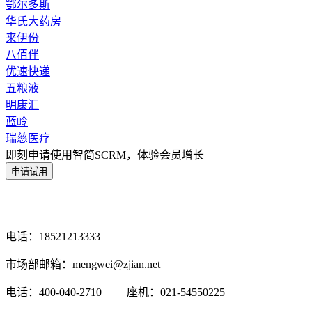
鄂尔多斯
华氏大药房
来伊份
八佰伴
优速快递
五粮液
明康汇
蓝岭
瑞慈医疗
即刻申请使用智简SCRM，体验会员增长
电话：18521213333
市场部邮箱：mengwei@zjian.net
电话：400-040-2710
座机：021-54550225