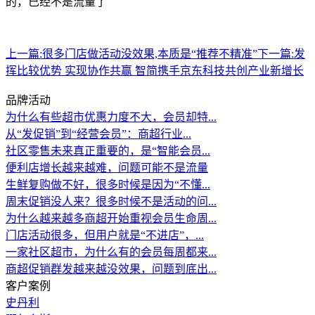
的，已经不是流量了
上一篇:
很多门店做活动没效果,本质是“推荐不精准”
下一篇:
发
挥比较优势 实现协作共赢 智简携手京东科技共创产业新增长
品牌活动
为什么有些超市优惠力度不大，会员却特...
从“发促销”到“经营会员”：商超行业...
社区零售未来真正重要的，是“智能会员...
便利店增长越来越难，问题可能不是流量
生鲜复购做不好，很多时候是因为“不懂...
周末促销没人来？很多时候不是活动的问...
为什么越来越多商超开始重视会员生命周...
门店活动很多，但用户就是“不进店”，...
一家社区超市，为什么有的会员每周都来...
商超促销群发越来越没效果，问题到底出...
客户案例
史丹利