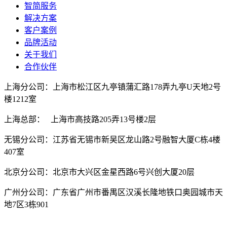
智简服务
解决方案
客户案例
品牌活动
关于我们
合作伙伴
上海分公司：上海市松江区九亭镇蒲汇路178弄九亭U天地2号
楼1212室
上海总部： 上海市高技路205弄13号楼2层
无锡分公司：江苏省无锡市新吴区龙山路2号融智大厦C栋4楼
407室
北京分公司：北京市大兴区金星西路6号兴创大厦20层
广州分公司：广东省广州市番禺区汉溪长隆地铁口奥园城市天
地7区3栋901