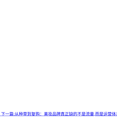
营
下一篇:
从种草到复购：美妆品牌真正缺的不是流量,而是运营体