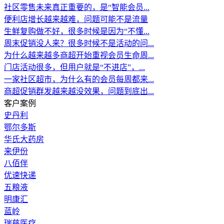
社区零售未来真正重要的，是“智能会员...
便利店增长越来越难，问题可能不是流量
生鲜复购做不好，很多时候是因为“不懂...
周末促销没人来？很多时候不是活动的问...
为什么越来越多商超开始重视会员生命周...
门店活动很多，但用户就是“不进店”，...
一家社区超市，为什么有的会员每周都来...
商超促销群发越来越没效果，问题到底出...
客户案例
史丹利
鄂尔多斯
华氏大药房
来伊份
八佰伴
优速快递
五粮液
明康汇
蓝岭
瑞慈医疗